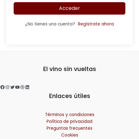
Acceder
¿No tienes una cuenta?
Regístrate ahora
Facebook
Instagram
Twitter
YouTube
Dribbble
LinkedIn
El vino sin vueltas
Enlaces útiles
Términos y condiciones
Política de privacidad
Preguntas frecuentes
Cookies