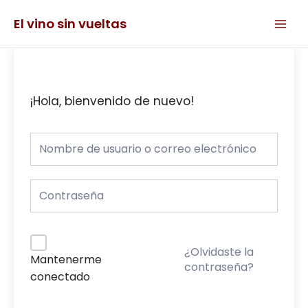
Ir
Main
al
El vino sin vueltas
Men
contenido
¡Hola, bienvenido de nuevo!
¿Olvidaste la
Mantenerme
contraseña?
conectado