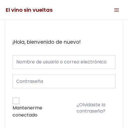
Ir
Main
al
El vino sin vueltas
Men
contenido
¡Hola, bienvenido de nuevo!
¿Olvidaste la
Mantenerme
contraseña?
conectado