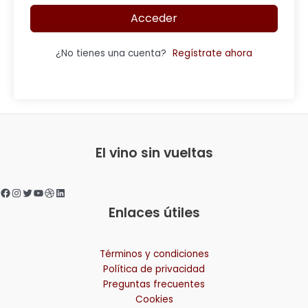
Acceder
¿No tienes una cuenta?
Regístrate ahora
Facebook
Instagram
Twitter
YouTube
Dribbble
LinkedIn
El vino sin vueltas
Enlaces útiles
Términos y condiciones
Política de privacidad
Preguntas frecuentes
Cookies