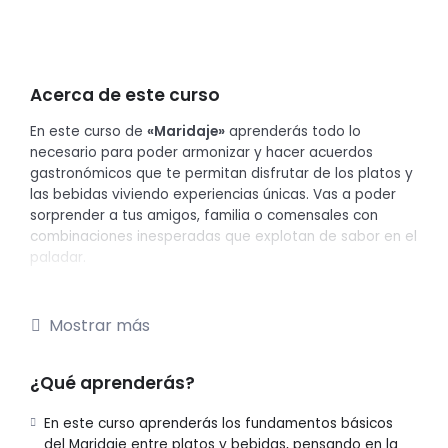
Acerca de este curso
En este curso de
«Maridaje»
aprenderás todo lo
necesario para poder armonizar y hacer acuerdos
gastronómicos que te permitan disfrutar de los platos y
las bebidas viviendo experiencias únicas. Vas a poder
sorprender a tus amigos, familia o comensales con
combinaciones inesperadas que explotan de sabor en el
paladar.
Sumate dejate sorprender por las posibilidades que
ofrece la gastronomía con sus distintiso tipos de
Mostrar más
maridajes, sabores, sensaciones y
combinaciones.
Deslumbrá a tus amigos conociendo
¿Qué aprenderás?
los detalles de un maridaje exitoso.
En este curso aprenderás los fundamentos básicos
¿Cómo accedo al curso?
del Maridaje entre platos y bebidas, pensando en la