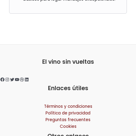
Facebook
Instagram
Twitter
YouTube
Dribbble
LinkedIn
El vino sin vueltas
Enlaces útiles
Términos y condiciones
Política de privacidad
Preguntas frecuentes
Cookies