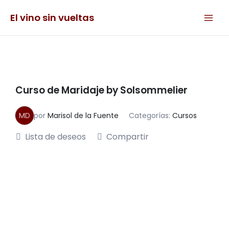
Ir
Main
al
El vino sin vueltas
Men
contenido
Curso de Maridaje by Solsommelier
MD
por
Marisol de la Fuente
Categorías:
Cursos
Lista de deseos
Compartir